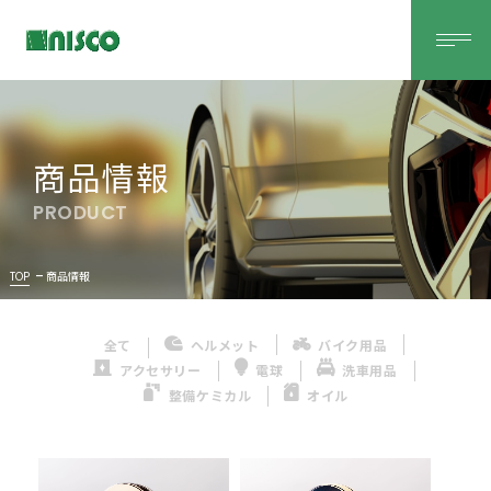
商品情報
PRODUCT
TOP
商品情報
全て
ヘルメット
バイク用品
アクセサリー
電球
洗車用品
整備ケミカル
オイル